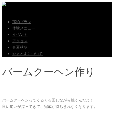
Skip
to
Menu
content
宿泊プラン
体験メニュー
イベント
アクセス
春夏秋冬
やまとよについて
バームクーヘン作り
バームクーヘンってくるくる回しながら焼くんだよ！
良い匂いが漂ってきて、完成が待ちきれなくなります。